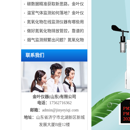
需求
气体监测装置实现实时监测
碳数据精准获取新思路，金叶仪
器温室气体监测装置实用价值解
温室气体监测如何落地？金叶仪
析
器助力企业做好碳数据管控
氮氧化物在线监测仪器有哪些用
处？众多工厂实测分享
做好氮氧化物排放管控，靠谱的
在线监测仪器该如何挑选
烟气监测频繁出问题？氮氧化物
监测仪器选型要点分享
联系我们
金叶仪器(山东)有限公司
电话：
17562716362
邮箱：
admin@jinyeyiqi.com
地址：
山东省济宁市北湖新区新城
发展大厦B座12楼