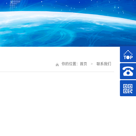
你的位置：
首页
>
联系我们