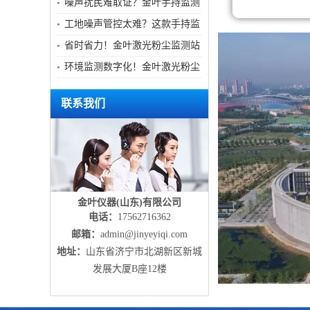
控
监测设备高效省心
噪声扰民难取证？金叶手持监测
仪实时留痕溯源
工地噪声管控太难？这款手持监
测设备轻松搞定
省时省力！金叶激光粉尘监测站
实现无人值守监测
环境监测数字化！金叶激光粉尘
监测站适配多场景使用
联系我们
金叶仪器(山东)有限公司
电话：
17562716362
邮箱：
admin@jinyeyiqi.com
地址：
山东省济宁市北湖新区新城
发展大厦B座12楼