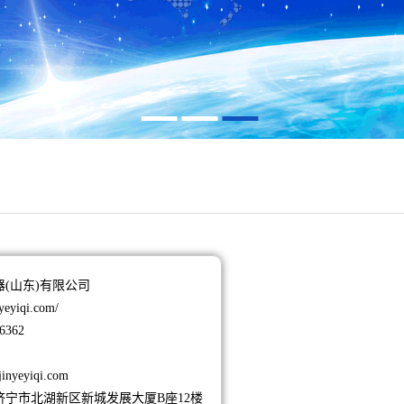
(山东)有限公司
yiqi.com/
6362
yeyiqi.com
济宁市北湖新区新城发展大厦B座12楼