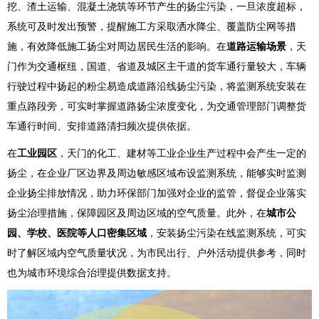
挖、渣土运输、混凝土浇筑等环节产生的扬尘污染，一旦浓度超标，
系统可及时发出预警，提醒施工方采取洒水降尘、覆盖防尘网等措
施，有效降低施工扬尘对周边居民生活的影响。在
道路运输场景
，天
门作为交通枢纽，国道、省道及城区主干道的货车通行量较大，车辆
行驶过程中扬起的粉尘易造成道路沿线扬尘污染，将监测系统安装在
重点路段旁，可实时掌握道路扬尘浓度变化，为交通管理部门调整货
车通行时间、安排道路清扫频次提供依据。
在
工业园区
，天门的化工、建材等工业企业生产过程中会产生一定的
扬尘，在企业厂区边界及周边敏感区域布设监测系统，能够实时监测
企业扬尘排放情况，助力环保部门加强对企业的监管，督促企业落实
扬尘治理措施，保障园区及周边区域的空气质量。此外，在
城市公
园、学校、医院等人口密集区域
，安装扬尘污染在线监测系统，可实
时了解区域内空气质量状况，为市民出行、户外活动提供参考，同时
也为城市环境综合治理提供数据支持。