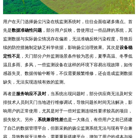
用户在天门选择扬尘污染在线监测系统时，往往会面临诸多痛点。首
先是
数据准确性问题
，部分用户反映，曾使用过一些品牌的系统，其
监测数据与实际扬尘情况存在偏差，无法准确反映污染程度，导致后
续的防控措施制定缺乏科学依据，影响扬尘治理效果。其次是
设备稳
定性不足
，天门部分户外监测场景条件较为恶劣，夏季高温、冬季低
温且多雨、多风，一些监测设备在这样的环境下容易出现故障，如传
感器失灵、数据传输中断等，不仅需要频繁维修，还会造成监测数据
缺失，无法实现连续有效的监测。
再者是
服务响应不及时
，当系统出现问题时，部分供应商无法及时安
排技术人员到天门当地进行维修调试，导致问题长时间无法解决，影
响用户的正常使用，尤其是对于一些对监测连续性要求较高的项目，
损失较大。另外，
系统兼容性差
也是一大痛点，有些用户之前已搭建
了自己的数据管理平台，但新采购的扬尘监测系统无法与现有平台兼
容，导致数据无法整合，需要重新搭建平台，增加了用户的成本与操